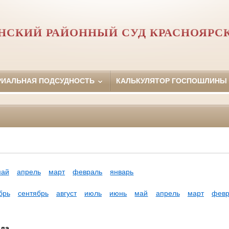
НСКИЙ РАЙОННЫЙ СУД КРАСНОЯРСК
РИАЛЬНАЯ ПОДСУДНОСТЬ
КАЛЬКУЛЯТОР ГОСПОШЛИНЫ
май
апрель
март
февраль
январь
брь
сентябрь
август
июль
июнь
май
апрель
март
февр
ода